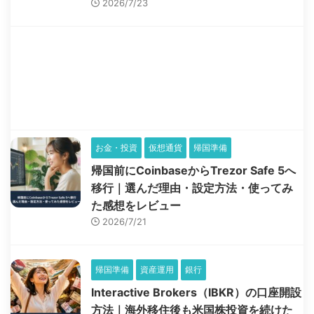
2026/7/23
お金・投資
仮想通貨
帰国準備
帰国前にCoinbaseからTrezor Safe 5へ
移行｜選んだ理由・設定方法・使ってみ
た感想をレビュー
2026/7/21
帰国準備
資産運用
銀行
Interactive Brokers（IBKR）の口座開設
方法｜海外移住後も米国株投資を続けた