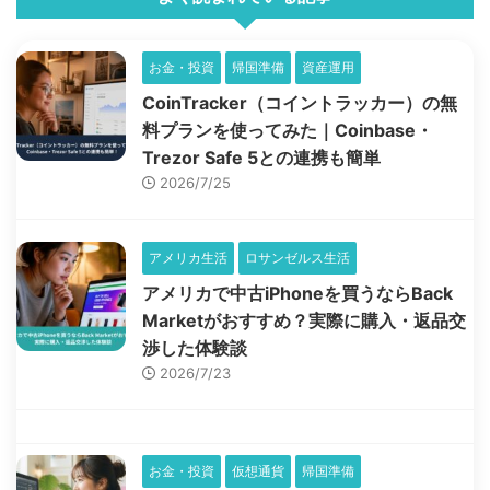
お金・投資
帰国準備
資産運用
CoinTracker（コイントラッカー）の無
料プランを使ってみた｜Coinbase・
Trezor Safe 5との連携も簡単
2026/7/25
アメリカ生活
ロサンゼルス生活
アメリカで中古iPhoneを買うならBack
Marketがおすすめ？実際に購入・返品交
渉した体験談
2026/7/23
お金・投資
仮想通貨
帰国準備