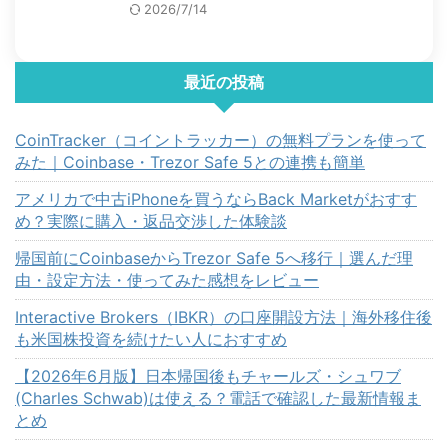
2026/7/14
最近の投稿
CoinTracker（コイントラッカー）の無料プランを使って
みた｜Coinbase・Trezor Safe 5との連携も簡単
アメリカで中古iPhoneを買うならBack Marketがおすす
め？実際に購入・返品交渉した体験談
帰国前にCoinbaseからTrezor Safe 5へ移行｜選んだ理
由・設定方法・使ってみた感想をレビュー
Interactive Brokers（IBKR）の口座開設方法｜海外移住後
も米国株投資を続けたい人におすすめ
【2026年6月版】日本帰国後もチャールズ・シュワブ
(Charles Schwab)は使える？電話で確認した最新情報ま
とめ