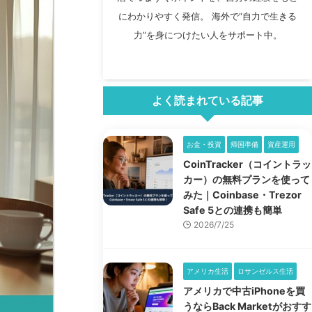
にわかりやすく発信。 海外で“自力で生きる
力”を身につけたい人をサポート中。
よく読まれている記事
お金・投資
帰国準備
資産運用
CoinTracker（コイントラッ
カー）の無料プランを使って
みた｜Coinbase・Trezor
Safe 5との連携も簡単
2026/7/25
アメリカ生活
ロサンゼルス生活
アメリカで中古iPhoneを買
うならBack Marketがおすす