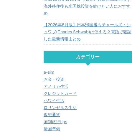
海外移住後も米国株投資を続けたい人におすす
め
【2026年6月版】日本帰国後もチャールズ・シ
ュワブ(Charles Schwab)は使える？電話で確認
した最新情報まとめ
カテゴリー
e-sim
お金・投資
アメリカ生活
クレジットカード
ハワイ生活
ロサンゼルス生活
仮想通貨
国別旅行tips
帰国準備