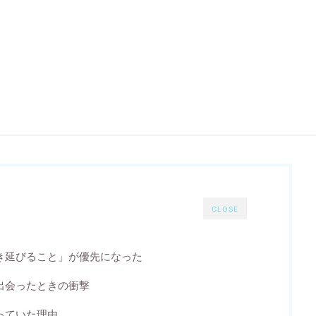
。
CLOSE
き延びること」が優先になった
出会ったときの衝撃
っていた理由