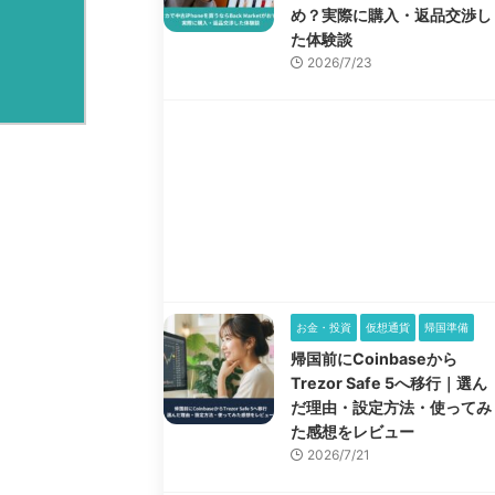
め？実際に購入・返品交渉し
た体験談
2026/7/23
お金・投資
仮想通貨
帰国準備
帰国前にCoinbaseから
Trezor Safe 5へ移行｜選ん
だ理由・設定方法・使ってみ
た感想をレビュー
2026/7/21