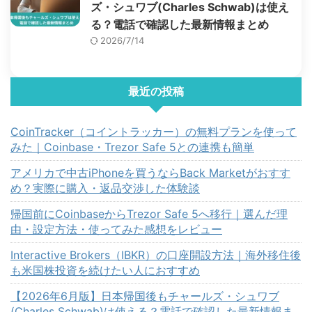
ズ・シュワブ(Charles Schwab)は使え
る？電話で確認した最新情報まとめ
2026/7/14
最近の投稿
CoinTracker（コイントラッカー）の無料プランを使って
みた｜Coinbase・Trezor Safe 5との連携も簡単
アメリカで中古iPhoneを買うならBack Marketがおすす
め？実際に購入・返品交渉した体験談
帰国前にCoinbaseからTrezor Safe 5へ移行｜選んだ理
由・設定方法・使ってみた感想をレビュー
Interactive Brokers（IBKR）の口座開設方法｜海外移住後
も米国株投資を続けたい人におすすめ
【2026年6月版】日本帰国後もチャールズ・シュワブ
(Charles Schwab)は使える？電話で確認した最新情報ま