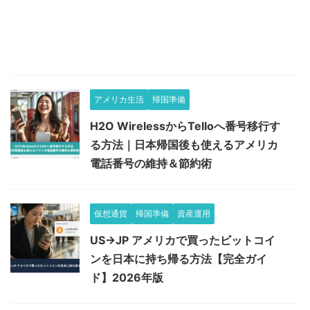
アメリカ生活
帰国準備
H2O WirelessからTelloへ番号移行す
る方法｜日本帰国後も使えるアメリカ
電話番号の維持＆節約術
仮想通貨
帰国準備
資産運用
US→JP アメリカで買ったビットコイ
ンを日本に持ち帰る方法【完全ガイ
ド】2026年版