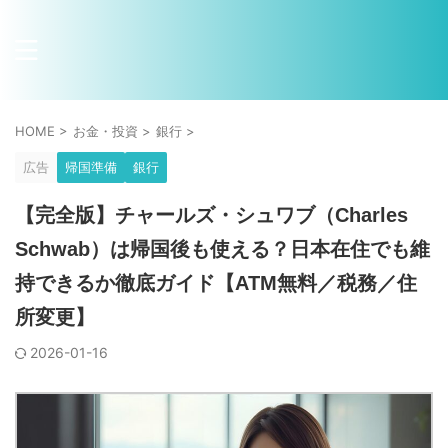
HOME
>
お金・投資
>
銀行
>
広告
帰国準備
銀行
【完全版】チャールズ・シュワブ（Charles
Schwab）は帰国後も使える？日本在住でも維
持できるか徹底ガイド【ATM無料／税務／住
所変更】
2026-01-16