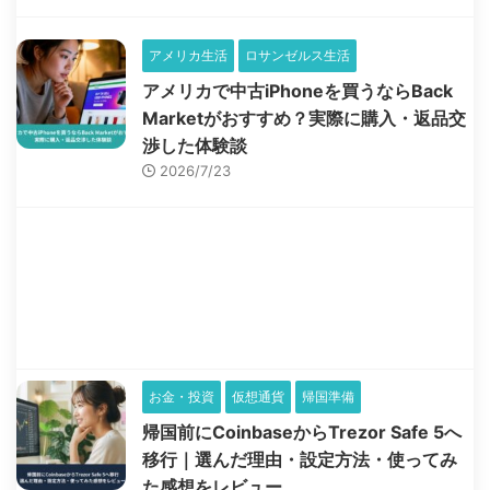
アメリカ生活
ロサンゼルス生活
アメリカで中古iPhoneを買うならBack
Marketがおすすめ？実際に購入・返品交
渉した体験談
2026/7/23
お金・投資
仮想通貨
帰国準備
帰国前にCoinbaseからTrezor Safe 5へ
移行｜選んだ理由・設定方法・使ってみ
た感想をレビュー