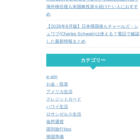
海外移住後も米国株投資を続けたい人におすす
め
【2026年6月版】日本帰国後もチャールズ・シ
ュワブ(Charles Schwab)は使える？電話で確認
した最新情報まとめ
カテゴリー
e-sim
お金・投資
アメリカ生活
クレジットカード
ハワイ生活
ロサンゼルス生活
仮想通貨
国別旅行tips
帰国準備