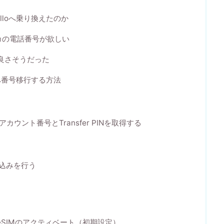
Telloへ乗り換えたのか
カの電話番号が欲しい
番良さそうだった
lloへ番号移行する方法
ssでアカウント番号とTransfer PINを取得する
申し込みを行う
eSIMのアクティベート（初期設定）