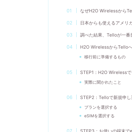
なぜH2O Wirelessから
日本からも使えるアメリ
調べた結果、Telloが一
H2O WirelessからTe
移行前に準備するもの
STEP1：H2O Wirele
実際に聞かれたこと
STEP2：Telloで新規
プランを選択する
eSIMを選択する
STEP3：お使いの端末で