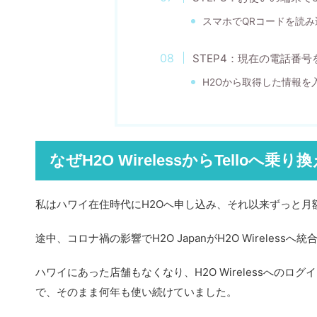
スマホでQRコードを読み
STEP4：現在の電話番
H2Oから取得した情報を
なぜH2O WirelessからTelloへ乗
私はハワイ在住時代にH2Oへ申し込み、それ以来ずっと月
途中、コロナ禍の影響でH2O JapanがH2O Wirel
ハワイにあった店舗もなくなり、H2O Wirelessへ
で、そのまま何年も使い続けていました。