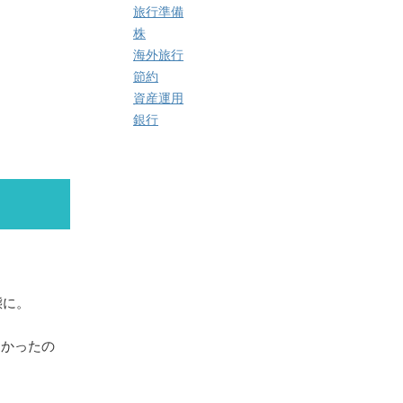
旅行準備
株
海外旅行
節約
資産運用
銀行
態に。
なかったの