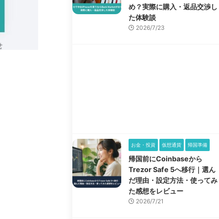
め？実際に購入・返品交渉し
た体験談
2026/7/23
お金・投資
仮想通貨
帰国準備
帰国前にCoinbaseから
Trezor Safe 5へ移行｜選ん
だ理由・設定方法・使ってみ
た感想をレビュー
2026/7/21