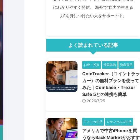
にわかりやすく発信。 海外で“自力で生きる
力”を身につけたい人をサポート中。
よく読まれている記事
お金・投資
帰国準備
資産運用
CoinTracker（コイントラッ
カー）の無料プランを使って
みた｜Coinbase・Trezor
Safe 5との連携も簡単
2026/7/25
アメリカ生活
ロサンゼルス生活
アメリカで中古iPhoneを買
うならBack Marketがおすす