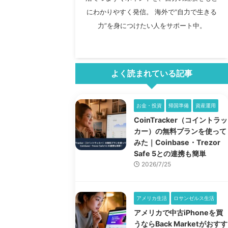
にわかりやすく発信。 海外で“自力で生きる
力”を身につけたい人をサポート中。
よく読まれている記事
お金・投資
帰国準備
資産運用
CoinTracker（コイントラッ
カー）の無料プランを使って
みた｜Coinbase・Trezor
Safe 5との連携も簡単
2026/7/25
アメリカ生活
ロサンゼルス生活
アメリカで中古iPhoneを買
うならBack Marketがおすす