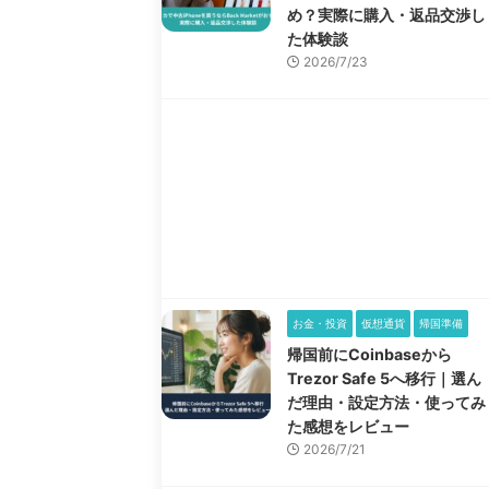
め？実際に購入・返品交渉し
た体験談
2026/7/23
お金・投資
仮想通貨
帰国準備
帰国前にCoinbaseから
Trezor Safe 5へ移行｜選ん
だ理由・設定方法・使ってみ
た感想をレビュー
2026/7/21