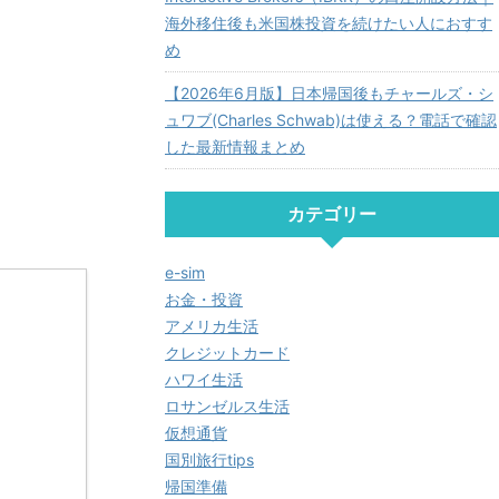
海外移住後も米国株投資を続けたい人におすす
め
【2026年6月版】日本帰国後もチャールズ・シ
ュワブ(Charles Schwab)は使える？電話で確認
した最新情報まとめ
カテゴリー
e-sim
お金・投資
アメリカ生活
クレジットカード
ハワイ生活
ロサンゼルス生活
仮想通貨
国別旅行tips
帰国準備