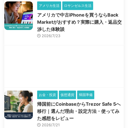
アメリカ生活
ロサンゼルス生活
アメリカで中古iPhoneを買うならBack
Marketがおすすめ？実際に購入・返品交
渉した体験談
2026/7/23
お金・投資
仮想通貨
帰国準備
帰国前にCoinbaseからTrezor Safe 5へ
移行｜選んだ理由・設定方法・使ってみ
た感想をレビュー
2026/7/21