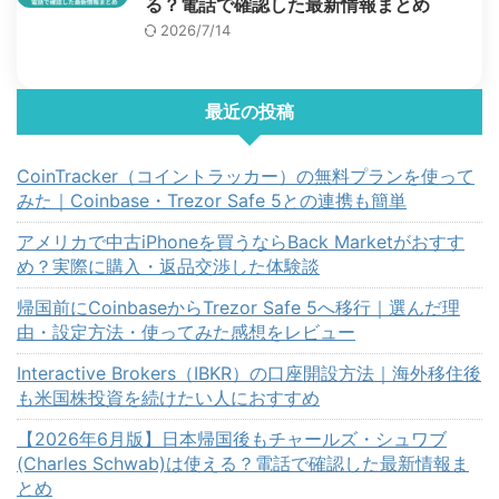
る？電話で確認した最新情報まとめ
2026/7/14
最近の投稿
CoinTracker（コイントラッカー）の無料プランを使って
みた｜Coinbase・Trezor Safe 5との連携も簡単
アメリカで中古iPhoneを買うならBack Marketがおすす
め？実際に購入・返品交渉した体験談
帰国前にCoinbaseからTrezor Safe 5へ移行｜選んだ理
由・設定方法・使ってみた感想をレビュー
Interactive Brokers（IBKR）の口座開設方法｜海外移住後
も米国株投資を続けたい人におすすめ
【2026年6月版】日本帰国後もチャールズ・シュワブ
(Charles Schwab)は使える？電話で確認した最新情報ま
とめ