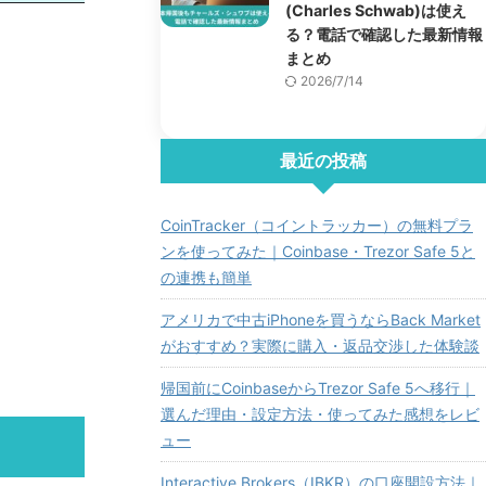
(Charles Schwab)は使え
る？電話で確認した最新情報
まとめ
2026/7/14
最近の投稿
CoinTracker（コイントラッカー）の無料プラ
ンを使ってみた｜Coinbase・Trezor Safe 5と
の連携も簡単
アメリカで中古iPhoneを買うならBack Market
がおすすめ？実際に購入・返品交渉した体験談
帰国前にCoinbaseからTrezor Safe 5へ移行｜
選んだ理由・設定方法・使ってみた感想をレビ
ュー
Interactive Brokers（IBKR）の口座開設方法｜