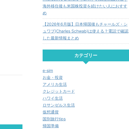
海外移住後も米国株投資を続けたい人におすす
め
【2026年6月版】日本帰国後もチャールズ・シ
ュワブ(Charles Schwab)は使える？電話で確認
した最新情報まとめ
カテゴリー
e-sim
お金・投資
アメリカ生活
クレジットカード
ハワイ生活
ロサンゼルス生活
仮想通貨
国別旅行tips
帰国準備