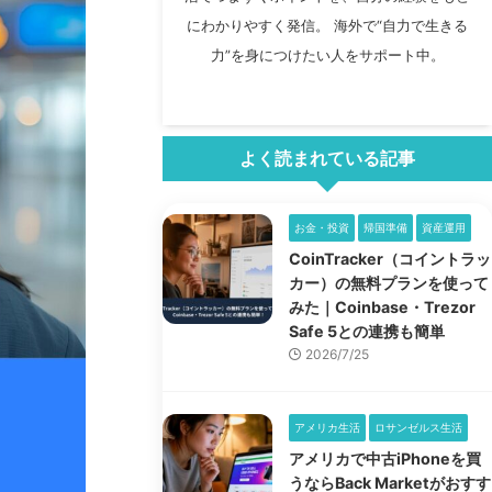
にわかりやすく発信。 海外で“自力で生きる
力”を身につけたい人をサポート中。
よく読まれている記事
お金・投資
帰国準備
資産運用
CoinTracker（コイントラッ
カー）の無料プランを使って
みた｜Coinbase・Trezor
Safe 5との連携も簡単
2026/7/25
アメリカ生活
ロサンゼルス生活
アメリカで中古iPhoneを買
うならBack Marketがおすす