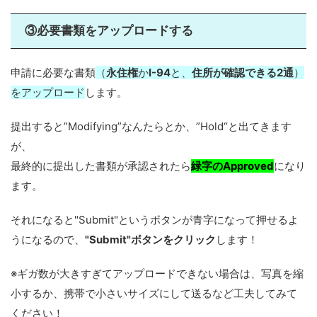
③必要書類をアップロードする
申請に必要な書類
（
永住権
か
I-94
と、
住所が確認できる2通
）
をアップロード
します。
提出すると”Modifying”なんたらとか、”Hold“と出てきます
が、
最終的に提出した書類が承認されたら
緑字のApproved
になり
ます。
それになると"Submit"というボタンが青字になって押せるよ
うになるので、
"Submit"ボタンをクリック
します！
※ギガ数が大きすぎてアップロードできない場合は、写真を縮
小するか、携帯で小さいサイズにして送るなど工夫してみて
ください！