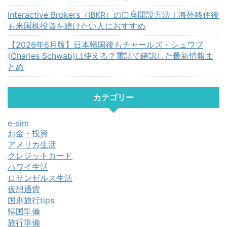
Interactive Brokers（IBKR）の口座開設方法｜海外移住後
も米国株投資を続けたい人におすすめ
【2026年6月版】日本帰国後もチャールズ・シュワブ
(Charles Schwab)は使える？電話で確認した最新情報ま
とめ
カテゴリー
e-sim
お金・投資
アメリカ生活
クレジットカード
ハワイ生活
ロサンゼルス生活
仮想通貨
国別旅行tips
帰国準備
旅行準備