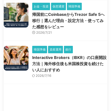
お金・投資
仮想通貨
帰国準備
帰国前にCoinbaseからTrezor Safe 5へ
移行｜選んだ理由・設定方法・使ってみ
た感想をレビュー
2026/7/21
帰国準備
資産運用
銀行
Interactive Brokers（IBKR）の口座開設
方法｜海外移住後も米国株投資を続けた
い人におすすめ
2026/7/16