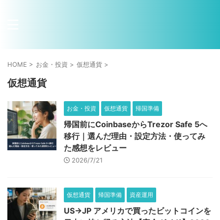
HOME
>
お金・投資
>
仮想通貨
>
仮想通貨
お金・投資
仮想通貨
帰国準備
帰国前にCoinbaseからTrezor Safe 5へ
移行｜選んだ理由・設定方法・使ってみ
た感想をレビュー
2026/7/21
仮想通貨
帰国準備
資産運用
US→JP アメリカで買ったビットコインを